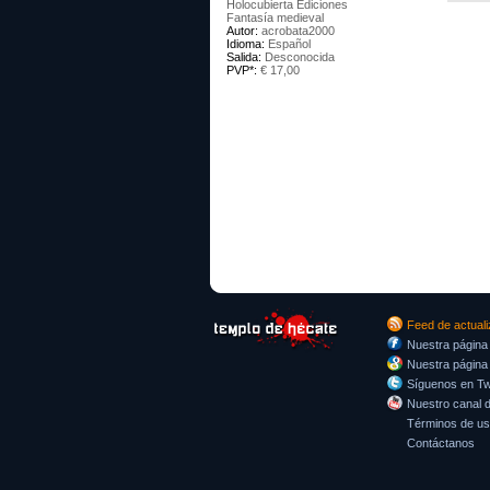
Holocubierta Ediciones
Fantasía medieval
Autor:
acrobata2000
Idioma:
Español
Salida:
Desconocida
PVP*:
€ 17,00
Feed de actual
Nuestra página
Nuestra página
Síguenos en Twi
Nuestro canal 
Términos de u
Contáctanos