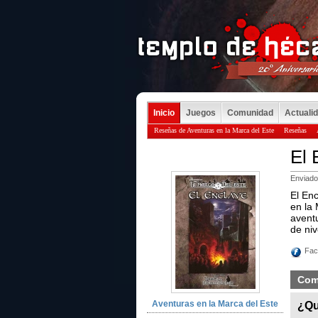
Inicio
Juegos
Comunidad
Actuali
Reseñas de Aventuras en la Marca del Este
Reseñas
El 
Enviado
El Enc
en la 
avent
de niv
Fac
Com
Aventuras en la Marca del Este
¿Qu