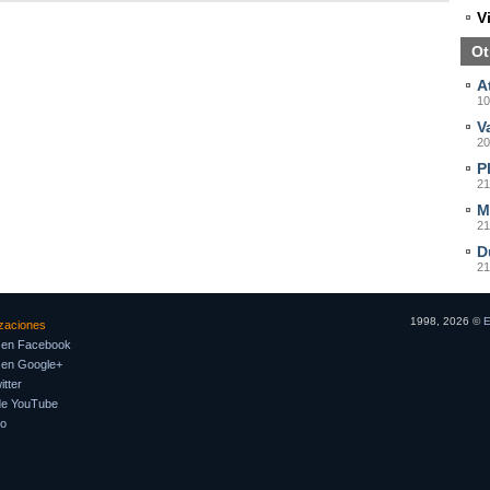
V
Ot
A
10
V
20
P
21
M
21
D
21
1998, 2026 ©
E
izaciones
 en Facebook
 en Google+
tter
de YouTube
so