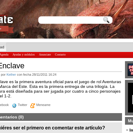
dad
Agenda
Ayudas y módulos
Anunciate
Contacto
Enclave
 por
Kether
con fecha 28/11/2011 16:24
lave es la primera aventura oficial para el juego de rol Aventuras
Marca del Este. Esta es la primera entrega de una trilogía. La
ura está diseñada para ser jugada por cuatro a cinco personajes
el 1-2.
ebook
Twitter
Meneame
entarios (0)
Mu
iéres ser el primero en comentar este artículo?
I