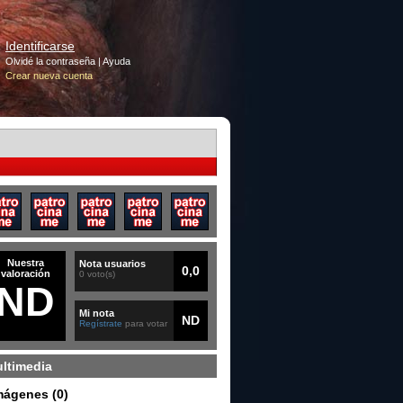
Identificarse
Olvidé la contraseña
|
Ayuda
Crear nueva cuenta
Nuestra
Nota usuarios
0,0
valoración
0 voto(s)
ND
Mi nota
ND
Regístrate
para votar
ltimedia
mágenes (0)