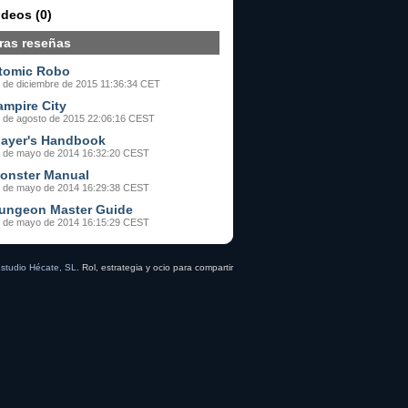
ideos (0)
ras reseñas
tomic Robo
 de diciembre de 2015 11:36:34 CET
ampire City
 de agosto de 2015 22:06:16 CEST
layer's Handbook
 de mayo de 2014 16:32:20 CEST
onster Manual
 de mayo de 2014 16:29:38 CEST
ungeon Master Guide
 de mayo de 2014 16:15:29 CEST
studio Hécate, SL
. Rol, estrategia y ocio para compartir