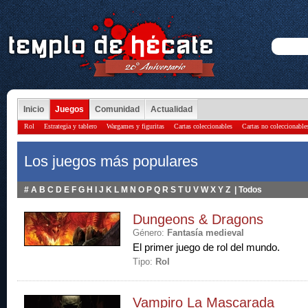
Inicio
Juegos
Comunidad
Actualidad
Rol
Estrategia y tablero
Wargames y figuritas
Cartas coleccionables
Cartas no coleccionable
Los juegos más populares
#
A
B
C
D
E
F
G
H
I
J
K
L
M
N
O
P
Q
R
S
T
U
V
W
X
Y
Z
|
Todos
Dungeons & Dragons
Género:
Fantasía medieval
El primer juego de rol del mundo.
Tipo:
Rol
Vampiro La Mascarada