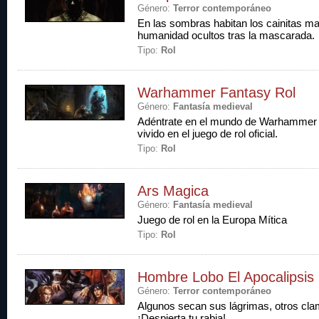
Género:
Terror contemporáneo
En las sombras habitan los cainitas ma
humanidad ocultos tras la mascarada.
Tipo:
Rol
Warhammer Fantasy Rol
Género:
Fantasía medieval
Adéntrate en el mundo de Warhammer 
vivido en el juego de rol oficial.
Tipo:
Rol
Ars Magica
Género:
Fantasía medieval
Juego de rol en la Europa Mítica
Tipo:
Rol
Hombre Lobo El Apocalipsis
Género:
Terror contemporáneo
Algunos secan sus lágrimas, otros cl
¡Despierta tu rabia!