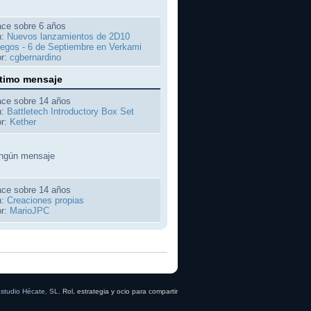
ce sobre 6 años
n:
Nuevos lanzamientos de 2D10
egos - 6 de Septiembre en Verkami
r:
cgbernardino
timo mensaje
ce sobre 14 años
n:
Battletech Introductory Box Set
r:
Kether
ngún mensaje
ce sobre 14 años
n:
Creaciones propias
r:
MarioJPC
studio Hécate, SL
. Rol, estrategia y ocio para compartir