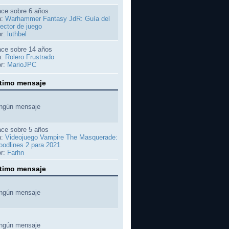
ce sobre 6 años
n:
Warhammer Fantasy JdR: Guía del
rector de juego
r:
luthbel
ce sobre 14 años
n:
Rolero Frustrado
r:
MarioJPC
timo mensaje
ngún mensaje
ce sobre 5 años
n:
Videojuego Vampire The Masquerade:
oodlines 2 para 2021
r:
Farhn
timo mensaje
ngún mensaje
ngún mensaje