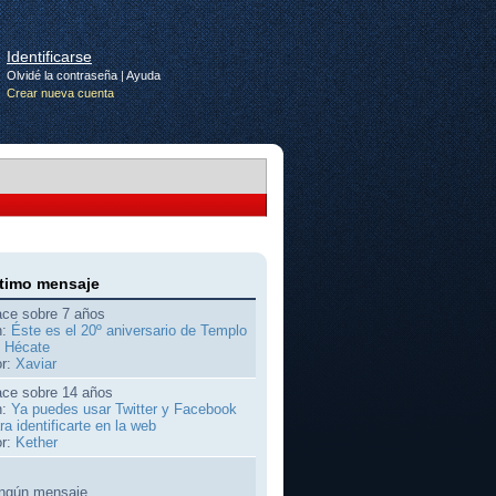
Identificarse
Olvidé la contraseña
|
Ayuda
Crear nueva cuenta
timo mensaje
ce sobre 7 años
n:
Éste es el 20º aniversario de Templo
 Hécate
r:
Xaviar
ce sobre 14 años
n:
Ya puedes usar Twitter y Facebook
ra identificarte en la web
r:
Kether
ngún mensaje