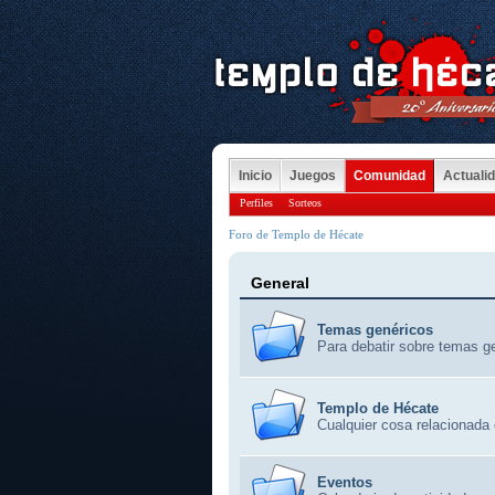
Inicio
Juegos
Comunidad
Actuali
Perfiles
Sorteos
Foro de Templo de Hécate
General
Temas genéricos
Para debatir sobre temas ge
Templo de Hécate
Cualquier cosa relacionada
Eventos