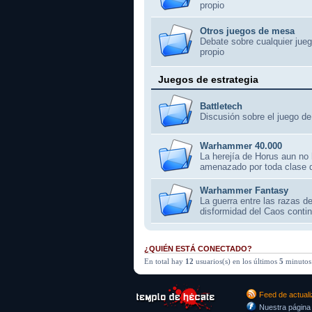
propio
Otros juegos de mesa
Debate sobre cualquier jue
propio
Juegos de estrategia
Battletech
Discusión sobre el juego de
Warhammer 40.000
La herejía de Horus aun no 
amenazado por toda clase 
Warhammer Fantasy
La guerra entre las razas d
disformidad del Caos conti
¿QUIÉN ESTÁ CONECTADO?
En total hay
12
usuarios(s) en los últimos
5
minutos 
Feed de actual
Nuestra página