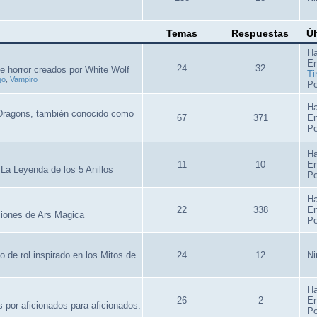
Temas
Respuestas
Úl
Ha
E
24
32
de horror creados por White Wolf
Ti
go
,
Vampiro
Po
Ha
Dragons, también conocido como
67
371
E
Po
Ha
11
10
E
La Leyenda de los 5 Anillos
Po
Ha
22
338
E
ciones de Ars Magica
Po
o de rol inspirado en los Mitos de
24
12
Ni
Ha
26
2
E
s por aficionados para aficionados.
Po