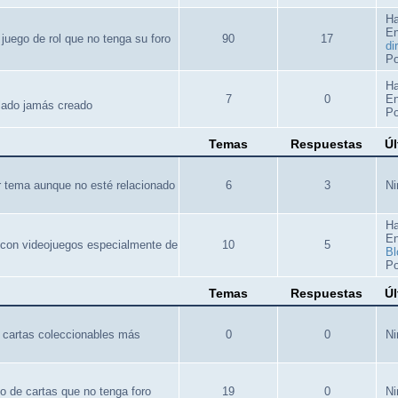
Ha
E
 juego de rol que no tenga su foro
90
17
di
Po
Ha
7
0
E
llado jamás creado
Po
Temas
Respuestas
Úl
er tema aunque no esté relacionado
6
3
Ni
Ha
E
 con videojuegos especialmente de
10
5
Bl
Po
Temas
Respuestas
Úl
e cartas coleccionables más
0
0
Ni
o de cartas que no tenga foro
19
0
Ni