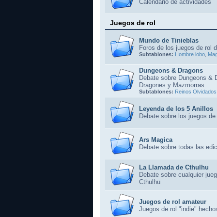
Calendario de actividades
Juegos de rol
Mundo de Tinieblas
Foros de los juegos de rol 
Subtablones:
Hombre lobo
,
Ma
Dungeons & Dragons
Debate sobre Dungeons & 
Dragones y Mazmorras
Subtablones:
Reinos Olvidados
Leyenda de los 5 Anillos
Debate sobre los juegos de 
Ars Magica
Debate sobre todas las edi
La Llamada de Cthulhu
Debate sobre cualquier jueg
Cthulhu
Juegos de rol amateur
Juegos de rol "indie" hecho