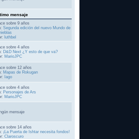
timo mensaje
ce sobre 9 años
n:
Segunda edición del nuevo Mundo de
nieblas
r:
luthbel
ce sobre 4 años
n:
D&D Next ¿Y esto de que va?
r:
MarioJPC
ce sobre 12 años
n:
Mapas de Rokugan
r:
Iago
ce sobre 4 años
n:
Personajes de Ars
r:
MarioJPC
ngún mensaje
ce sobre 14 años
n:
¡La Puerta de Ishtar necesita fondos!
r:
Claroscuro