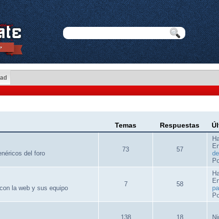
dad
Temas
Respuestas
Úl
Ha
E
73
57
néricos del foro
de
Po
Ha
E
7
58
 con la web y sus equipo
pa
Po
138
18
Ni