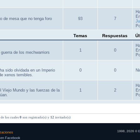
Ha
E
go de mesa que no tenga foro
93
7
Ju
Po
Temas
Respuestas
Úl
Ha
1
0
E
 guerra de los mechwarriors
Po
ha sido olvidada en un Imperio
0
0
Ni
de xenos temibles.
Ha
el Viejo Mundo y las fuerzas de la
1
2
E
núan.
Po
de los cuales
0
son registrado(s) y
12
invitado(s)
1998, 2026 ©
E
izaciones
 en Facebook