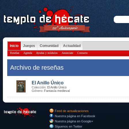
Inicio
Juegos
Comunidad
Actualidad
Reseñas
Agenda
Ayudas y módulos
Anunciate
Contacto
Archivo de reseñas
El Anillo Único
Colección:
El Anillo Único
Género:
Fantasía medieval
Feed de actualizaciones
Nuestra página en Facebook
Nuestra página en Google+
Síguenos en Twitter