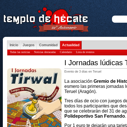
Inicio
Juegos
Comunidad
Actualidad
Todas las noticias
Noticias destacadas
Calendario
Lista de eventos
I Jornadas lúdicas 
Evento de 3 días en Teruel
La asociación
Gremio de Hist
esmero las primeras jornadas l
Teruel (Aragón).
Tres días de ocio con juegos de
todos los participantes que de
que se celebrarán del 31 de ag
Polideportivo San Fernando
.
Por 1 euro te dejarán una tarje