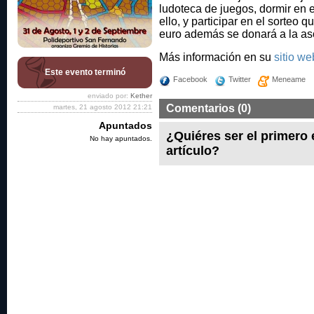
ludoteca de juegos, dormir en e
ello, y participar en el sorteo q
euro además se donará a la a
Más información en su
sitio we
Este evento terminó
Facebook
Twitter
Meneame
enviado por:
Kether
Comentarios (0)
martes, 21 agosto 2012 21:21
Apuntados
¿Quiéres ser el primero
No hay apuntados.
artículo?