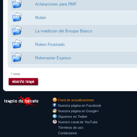
Aclaraciones para RMF
Mulari
La maldición del Bosque Blanco
Rolero Frustrado
Rolemaster Express
7 temas
Feed de actualizaciones
Nuestra página en Facebook
Nuestra página en Google+
Síguenos en Twitter
Nuestro canal de YouTube
Términos de uso
Contáctanos