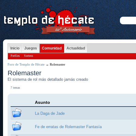
Inicio
Juegos
Comunidad
Actualidad
Perfiles
Sorteos
Foro de Templo de Hécate
→ Rolemaster
Rolemaster
El sistema de rol más detallado jamás creado
7 temas
Asunto
La Daga de Jade
Fe de erratas de Rolemaster Fantasía