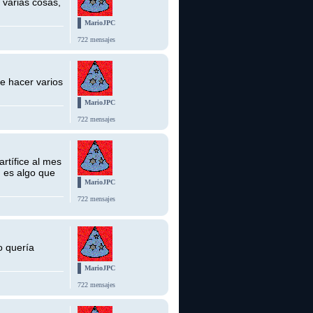
 varias cosas,
MarioJPC
722 mensajes
e hacer varios
MarioJPC
722 mensajes
rtífice al mes
n es algo que
MarioJPC
722 mensajes
o quería
MarioJPC
722 mensajes