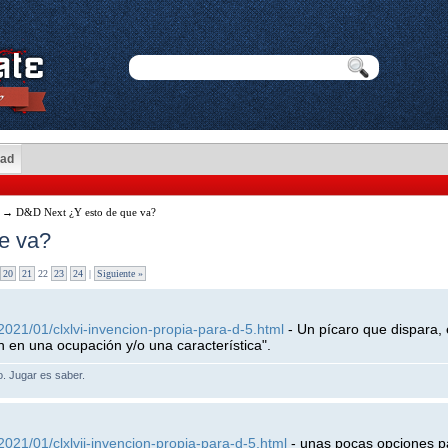
dad
→ D&D Next ¿Y esto de que va?
e va?
20
21
22
23
24
|
Siguiente »
2021/01/clxlvi-invencion-propia-para-d-5.html
- Un pícaro que dispara, 
an en una ocupación y/o una característica".
lo. Jugar es saber.
021/01/clxlvii-invencion-propia-para-d-5.html
- unas pocas opciones pa