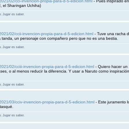
2021/02/cci-invencion-propia-para-d-5-edicion.html
- Pues inspirado en
, el Sharingan Uchiha)
lo. Jugar es saber.
2021/02/ccii-invencion-propia-para-d-5-edicion.html
- Tuve una racha d
la tanda, un personaje con compañero pero que no es una bestia.
lo. Jugar es saber.
021/02/cciii-invencion-propia-para-d-5-edicion.html
- Quiero hacer un a
lases, o al menos reducir la diferencia. Y usar a Naruto como inspiració
lo. Jugar es saber.
2021/03/cciv-invencion-propia-para-d-5-edicion.html
- Este juramento l
tasqué.
lo. Jugar es saber.