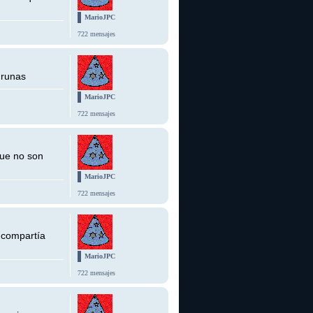
MarioJPC
722 mensajes
 runas
MarioJPC
722 mensajes
que no son
MarioJPC
722 mensajes
 compartía
MarioJPC
722 mensajes