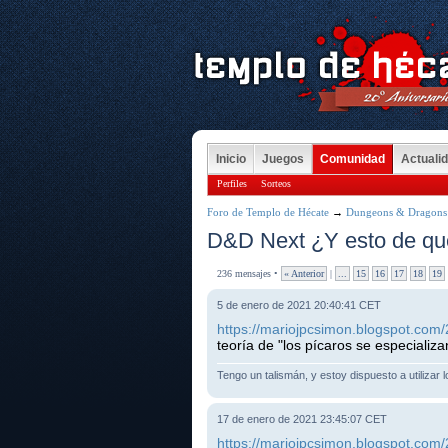
Inicio
Juegos
Comunidad
Actuali
Perfiles
Sorteos
Foro de Templo de Hécate
→
Dungeons & Dragons
D&D Next ¿Y esto de qu
236 mensajes •
« Anterior
|
...
15
16
17
18
19
5 de enero de 2021 20:40:41 CET
https://mariojpcsimon.blogspot.com/
teoría de "los pícaros se especializ
Tengo un talismán, y estoy dispuesto a utilizar 
17 de enero de 2021 23:45:07 CET
https://mariojpcsimon.blogspot.com/2