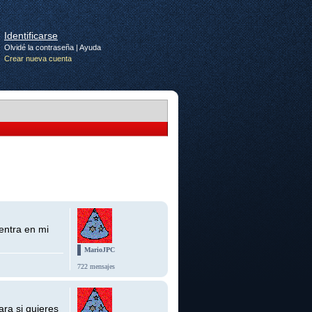
Identificarse
Olvidé la contraseña
|
Ayuda
Crear nueva cuenta
entra en mi
MarioJPC
722 mensajes
ra si quieres