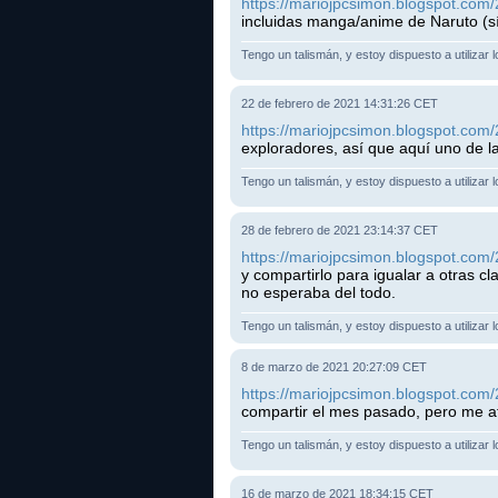
https://mariojpcsimon.blogspot.com/
incluidas manga/anime de Naruto (sí
Tengo un talismán, y estoy dispuesto a utilizar 
22 de febrero de 2021 14:31:26 CET
https://mariojpcsimon.blogspot.com/
exploradores, así que aquí uno de 
Tengo un talismán, y estoy dispuesto a utilizar 
28 de febrero de 2021 23:14:37 CET
https://mariojpcsimon.blogspot.com/2
y compartirlo para igualar a otras c
no esperaba del todo.
Tengo un talismán, y estoy dispuesto a utilizar 
8 de marzo de 2021 20:27:09 CET
https://mariojpcsimon.blogspot.com/
compartir el mes pasado, pero me a
Tengo un talismán, y estoy dispuesto a utilizar 
16 de marzo de 2021 18:34:15 CET