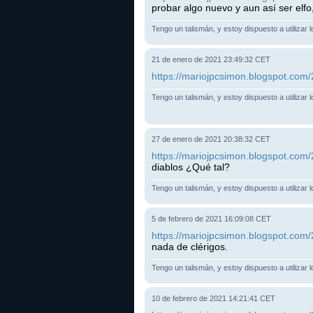
probar algo nuevo y aun así ser elf
Tengo un talismán, y estoy dispuesto a utilizar 
21 de enero de 2021 23:49:32 CET
https://mariojpcsimon.blogspot.com/2
Tengo un talismán, y estoy dispuesto a utilizar 
27 de enero de 2021 20:38:32 CET
https://mariojpcsimon.blogspot.com/
diablos ¿Qué tal?
Tengo un talismán, y estoy dispuesto a utilizar 
5 de febrero de 2021 16:09:08 CET
https://mariojpcsimon.blogspot.com/
nada de clérigos.
Tengo un talismán, y estoy dispuesto a utilizar 
10 de febrero de 2021 14:21:41 CET