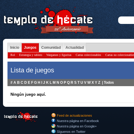
Inicio
Juegos
Comunidad
Actualidad
Rol
Estrategia y tablero
Wargames y figuritas
Cartas coleccionables
Cartas no coleccionable
Lista de juegos
#
A
B
C
D
E
F
G
H
I
J
K
L
M
N
O
P
Q
R
S
T
U
V
W
X
Y
Z
|
Todos
Ningún juego aquí.
Feed de actualizaciones
Nuestra página en Facebook
Nuestra página en Google+
Síguenos en Twitter