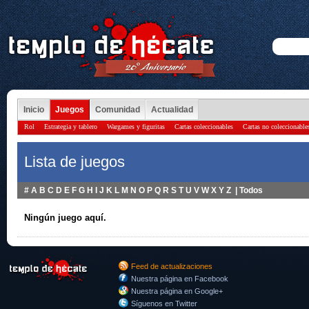
Inicio
Juegos
Comunidad
Actualidad
Rol
Estrategia y tablero
Wargames y figuritas
Cartas coleccionables
Cartas no coleccionable
Lista de juegos
#
A
B
C
D
E
F
G
H
I
J
K
L
M
N
O
P
Q
R
S
T
U
V
W
X
Y
Z
|
Todos
Ningún juego aquí.
Feed de actualizaciones
Nuestra página en Facebook
Nuestra página en Google+
Síguenos en Twitter