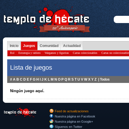
Inicio
Juegos
Comunidad
Actualidad
Rol
Estrategia y tablero
Wargames y figuritas
Cartas coleccionables
Cartas no coleccionable
Lista de juegos
#
A
B
C
D
E
F
G
H
I
J
K
L
M
N
O
P
Q
R
S
T
U
V
W
X
Y
Z
|
Todos
Ningún juego aquí.
Feed de actualizaciones
Nuestra página en Facebook
Nuestra página en Google+
Síguenos en Twitter