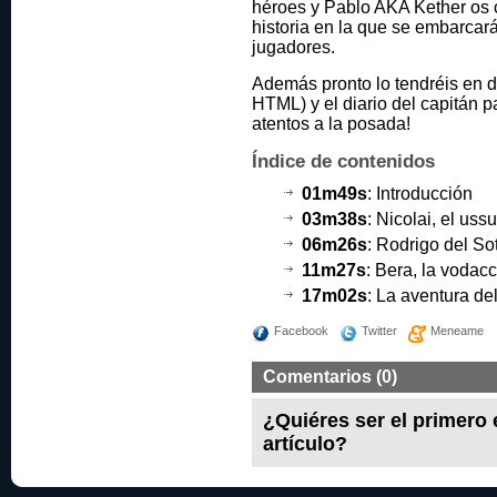
héroes y Pablo AKA Kether os c
historia en la que se embarcar
jugadores.
Además pronto lo tendréis en d
HTML) y el diario del capitán p
atentos a la posada!
Índice de contenidos
01m49s
: Introducción
03m38s
: Nicolai, el uss
06m26s
: Rodrigo del Sot
11m27s
: Bera, la vodacc
17m02s
: La aventura de
Facebook
Twitter
Meneame
Comentarios (0)
¿Quiéres ser el primero
artículo?