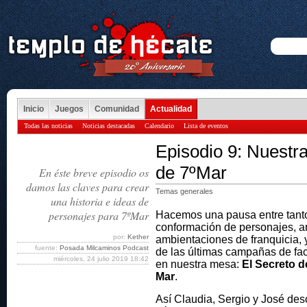
Inicio
Juegos
Comunidad
Actualidad
Todas las noticias
Noticias destacadas
Calendario
Lista de eventos
Episodio 9: Nuestra
de 7ºMar
En éste breve episodio os
damos las claves para crear
Temas generales
una historia e ideas de
personajes para 7ºMar
Hacemos una pausa entre tanto
conformación de personajes, an
por:
Kether
ambientaciones de franquicia,
fuente:
Posada Milcaminos Podcast
de las últimas campañas de fa
miércoles, 24 julio 2019 18:42
en nuestra mesa:
El Secreto d
Mar
.
Así Claudia, Sergio y José desc