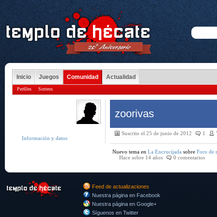
Inicio
Juegos
Comunidad
Actualidad
Perfiles
Sorteos
zoorivas
Suscrito el 25 de junio de 2012
1
Información y datos
Nuevo tema en
La Encrucijada
sobre
Foro de 
Hace sobre 14 años
0 comentarios
Feed de actualizaciones
Nuestra página en Facebook
Nuestra página en Google+
Síguenos en Twitter