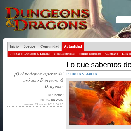
Inicio
Juegos
Comunidad
Actualidad
Noticias de Dungeons & Dragons
Todas las noticias
Noticias destacadas
Calendario
Lista d
Lo que sabemos d
¿Qué podemos esperar del
Dungeons & Dragons
próximo Dungeons &
Dragons?
por:
Kether
fuente:
EN World
martes, 22 mayo 2012 00:00