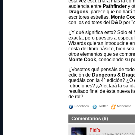
esta vez escuchará más la comu
audiencia entre
Pathfinder
y o
Dragons
, parece que no hará 
escritores estrellas,
Monte Co
con los editores del
D&D
por "d
¿Y qué significa esto? Sólo el
exacta, pero puestos a especula
Wizards quieran introducir ele
costa del libro básico, bien se
otros elementos que se compre
Monte Cook
, conociendo su p
¿Vosotros qué pensáis de todo
edición de
Dungeons & Drag
quedáis con la 4ª edición? ¿O 
retroclones? ¿Afectará la sali
resultado final de ésta nueva it
de rol?
Facebook
Twitter
Meneame
Comentarios (6)
Fid's