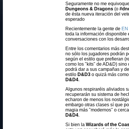
Seguramente no me equivoque a
Dungeons & Dragons
(o
#dn
de ésta nueva iteración del vet
esperado
Recientemente la gente de
EN 
toda la información disponible e
conversaciones con los desarro
Entre los comentarios más dest
no sólo los jugadores podrán p
según el estilo que prefieran (r
como los "kits" de AD&D) sino
podrá dar a sus campañas y de
estilo
D&D3
o quizá más como e
D&D4
.
Algunos respiraréis aliviados s
recuperarán su sistema de hec
echaron de menos los nostálgic
embargo otras clases sí que po
magia más "modernos" o cerca
D&D4
.
Si bien la
Wizards of the Coas