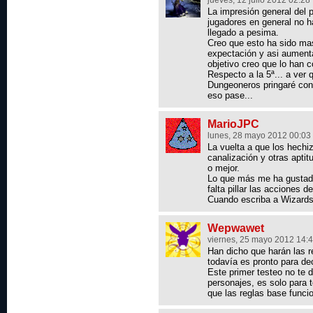
jueves, 12 julio 2012 02:28
La impresión general del 
jugadores en general no 
llegado a pesima.
Creo que esto ha sido mas
expectación y asi aumenta
objetivo creo que lo han 
Respecto a la 5ª... a ver
Dungeoneros pringaré con
eso pase...
MarioJPC
lunes, 28 mayo 2012 00:03
La vuelta a que los hech
canalización y otras apti
o mejor.
Lo que más me ha gustado
falta pillar las acciones d
Cuando escriba a Wizards
Wepwawet
viernes, 25 mayo 2012 14:
Han dicho que harán las r
todavía es pronto para deci
Este primer testeo no te 
personajes, es solo para 
que las reglas base funci