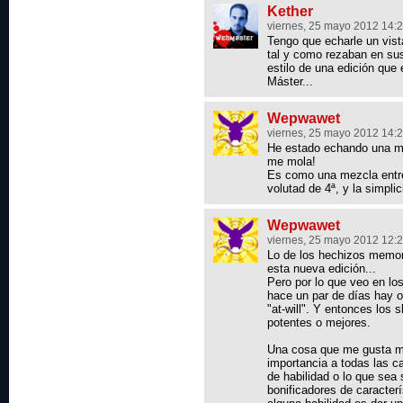
Kether
viernes, 25 mayo 2012 14:
Tengo que echarle un vist
tal y como rezaban en su
estilo de una edición que
Máster...
Wepwawet
viernes, 25 mayo 2012 14:
He estado echando una mi
me mola!
Es como una mezcla entre
volutad de 4ª, y la simpli
Wepwawet
viernes, 25 mayo 2012 12:
Lo de los hechizos memor
esta nueva edición...
Pero por lo que veo en lo
hace un par de días hay o
"at-will". Y entonces los
potentes o mejores.
Una cosa que me gusta m
importancia a todas las ca
de habilidad o lo que sea
bonificadores de caracter