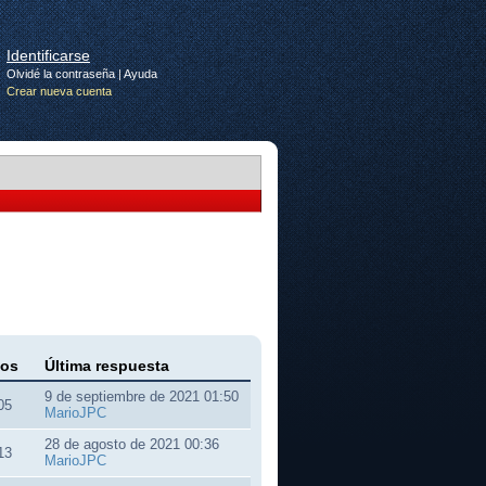
Identificarse
Olvidé la contraseña
|
Ayuda
Crear nueva cuenta
dos
Última respuesta
9 de septiembre de 2021 01:50
05
MarioJPC
28 de agosto de 2021 00:36
13
MarioJPC