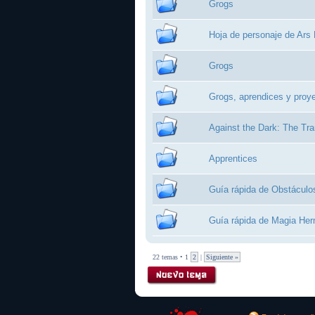
Grogs
Hoja de personaje de Ars
Grogs
Grogs, aprendices y proy
Against the Dark: The Tra
Apprentices
Guía rápida de Obstáculo
Guía rápida de Magia Her
22 temas • 1
2
|
Siguiente »