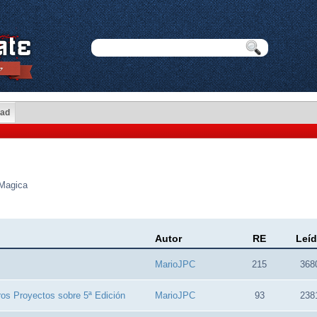
dad
 Magica
Autor
RE
Leí
MarioJPC
215
368
ros Proyectos sobre 5ª Edición
MarioJPC
93
238