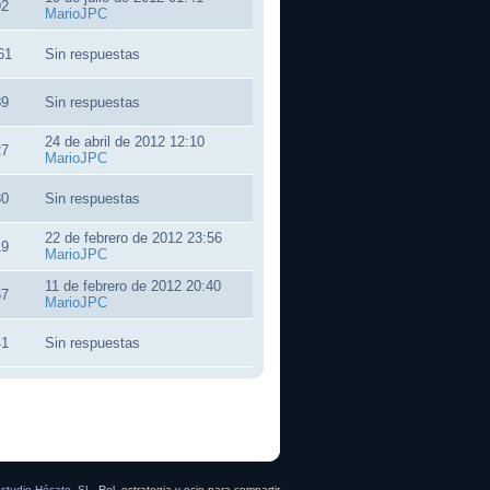
92
MarioJPC
61
Sin respuestas
89
Sin respuestas
24 de abril de 2012 12:10
27
MarioJPC
30
Sin respuestas
22 de febrero de 2012 23:56
19
MarioJPC
11 de febrero de 2012 20:40
67
MarioJPC
41
Sin respuestas
studio Hécate, SL
. Rol, estrategia y ocio para compartir