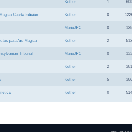
Kether
1
60
 Magica Cuarta Edición
Kether
0
122
MarioJPC
0
12
ectos para Ars Magica
Kether
2
51
nsylvanian Tribunal
MarioJPC
0
13
Kether
2
38
s
Kether
5
38
mética
Kether
0
51
1998, 2026 ©
E