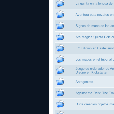
La quinta en la lengua de 
Aventura para novatos en
Signos de mano de las ar
Ars Magica Quinta Edició
¡5ª Edición en Castellano!
Los magos en el tribunal d
Juego de ordenador de Ars
Diedne en Kickstarter
Antagonists
Against the Dark: The Tra
Duda creación objetos má