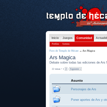
Inicio
Juegos
Comunidad
Actuali
Perfiles
Sorteos
Foro de Templo de Hécate
→ Ars Magica
Ars Magica
Debate sobre todas las ediciones de Ars
22 temas • 1
2
|
Siguiente »
Asunto
Personajes de Ars
Poner aportes de Ars y ot