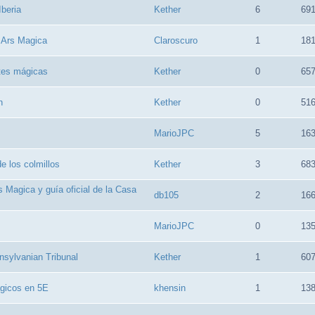
Iberia
Kether
6
69
 Ars Magica
Claroscuro
1
18
tes mágicas
Kether
0
65
n
Kether
0
51
MarioJPC
5
16
e los colmillos
Kether
3
68
 Magica y guía oficial de la Casa
db105
2
16
MarioJPC
0
13
nsylvanian Tribunal
Kether
1
60
gicos en 5E
khensin
1
13