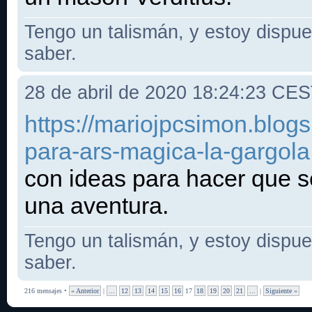
Tengo un talismán, y estoy dispues
saber.
28 de abril de 2020 18:24:23 CE
https://mariojpcsimon.blo
para-ars-magica-la-gargola
con ideas para hacer que 
una aventura.
Tengo un talismán, y estoy dispues
saber.
216 mensajes •
« Anterior
|
...
12
13
14
15
16
17
18
19
20
21
...
|
Siguiente »