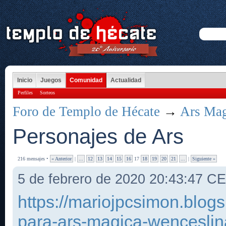
Inicio
Juegos
Comunidad
Actualidad
Perfiles
Sorteos
Foro de Templo de Hécate
→
Ars Mag
Personajes de Ars
216 mensajes •
« Anterior
|
...
12
13
14
15
16
17
18
19
20
21
...
|
Siguiente »
5 de febrero de 2020 20:43:47 C
https://mariojpcsimon.blo
para-ars-magica-wenceslin