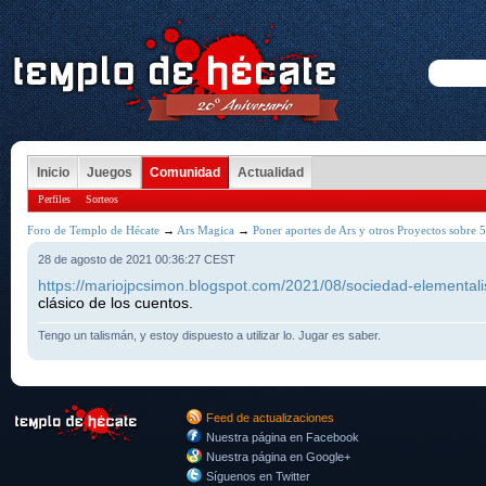
Inicio
Juegos
Comunidad
Actualidad
Perfiles
Sorteos
Foro de Templo de Hécate
→
Ars Magica
→
Poner aportes de Ars y otros Proyectos sobre 5
28 de agosto de 2021 00:36:27 CEST
https://mariojpcsimon.blogspot.com/2021/08/sociedad-elementali
clásico de los cuentos.
Tengo un talismán, y estoy dispuesto a utilizar lo. Jugar es saber.
Feed de actualizaciones
Nuestra página en Facebook
Nuestra página en Google+
Síguenos en Twitter