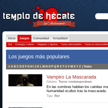
Inicio
Juegos
Comunidad
Actualidad
Rol
Estrategia y tablero
Wargames y figuritas
Cartas coleccionables
Cartas no coleccionable
Los juegos más populares
#
A
B
C
D
E
F
G
H
I
J
K
L
M
N
O
P
Q
R
S
T
U
V
W
X
Y
Z
|
Todos
Vampiro La Mascarada
Género:
Terror contemporáneo
En las sombras habitan los cainitas ma
humanidad ocultos tras la mascarada.
Tipo:
Rol