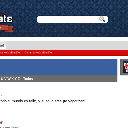
dad
tas coleccionables
Cartas no coleccionables
U
V
W
X
Y
Z
|
Todos
r
todo el mundo es feliz, y si no lo eres ¡te vaporizan!
er
sía medieval