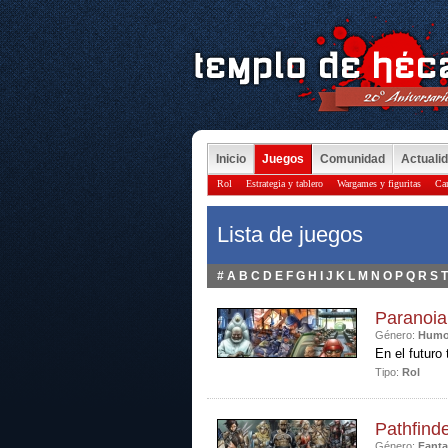
Inicio
Juegos
Comunidad
Actuali
Rol
Estrategia y tablero
Wargames y figuritas
Car
Lista de juegos
#
A
B
C
D
E
F
G
H
I
J
K
L
M
N
O
P
Q
R
S
T
Paranoia
Género:
Humo
En el futuro 
Tipo:
Rol
Pathfind
Género:
Fanta