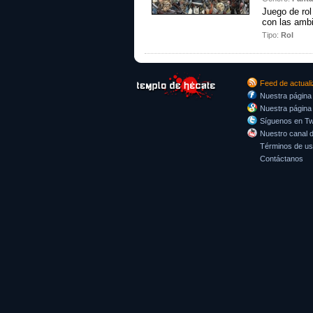
Juego de ro
con las amb
Tipo:
Rol
Feed de actual
Nuestra página
Nuestra página
Síguenos en Twi
Nuestro canal 
Términos de u
Contáctanos