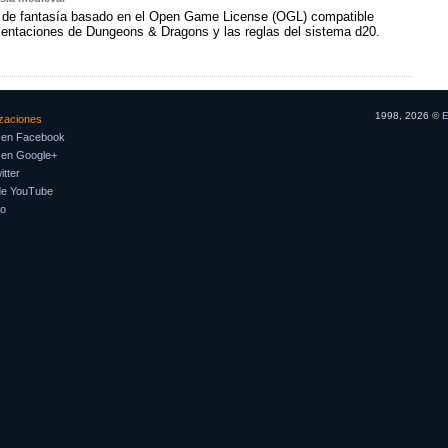
l de fantasía basado en el Open Game License (OGL) compatible
ientaciones de Dungeons & Dragons y las reglas del sistema d20.
1998, 2026 ©
E
izaciones
 en Facebook
 en Google+
tter
de YouTube
so