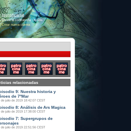
Identificarse
Olvidé la contraseña
|
Ayuda
Crear nueva cuenta
ticias relacionadas
pisodio 9: Nuestra historia y
éroes de 7ºMar
 de julio de 2019 18:42:07 CEST
pisodio 8: Análisis de Ars Magica
 de julio de 2019 17:38:00 CEST
pisodio 7: Supergrupos de
ersonajes
 de julio de 2019 22:51:56 CEST