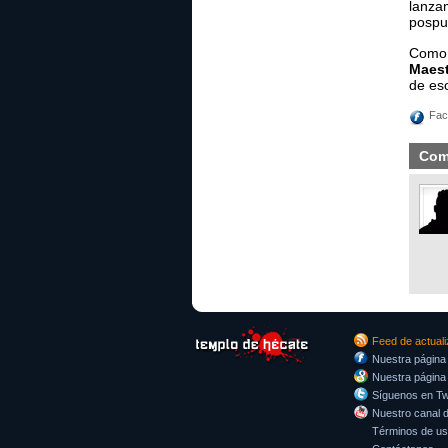
lanza
pospue
Como 
Maest
de eso
Fac
Com
Feed de actual
Nuestra página
Nuestra página
Síguenos en Twi
Nuestro canal 
Términos de u