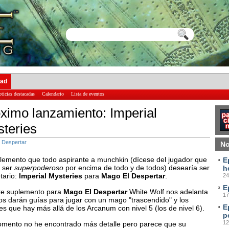
dad
ticias destacadas
Calendario
Lista de eventos
ximo lanzamiento: Imperial
teries
 Despertar
No
plemento que todo aspirante a munchkin (dícese del jugador que
E
 ser
superpoderoso
por encima de todo y de todos) desearía ser
h
tario:
Imperial Mysteries
para
Mago El Despertar
.
24
E
te suplemento para
Mago El Despertar
White Wolf nos adelanta
17
os darán guías para jugar con un mago "trascendido" y los
E
s que hay más allá de los Arcanum con nivel 5 (los de nivel 6).
p
12
mento no he encontrado más detalle pero parece que su