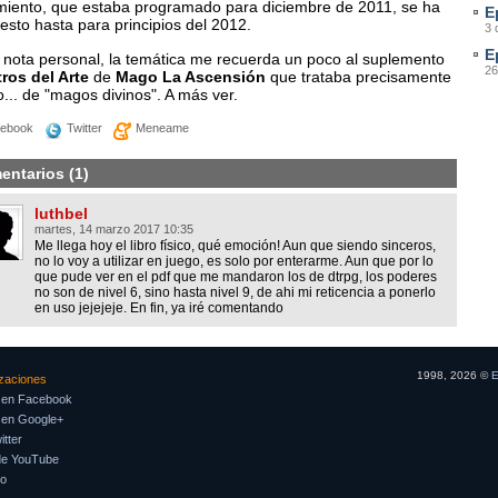
miento, que estaba programado para diciembre de 2011, se ha
E
sto hasta para principios del 2012.
3 
E
nota personal, la temática me recuerda un poco al suplemento
26
ros del Arte
de
Mago La Ascensión
que trataba precisamente
... de "magos divinos". A más ver.
ebook
Twitter
Meneame
entarios (1)
luthbel
martes, 14 marzo 2017 10:35
Me llega hoy el libro físico, qué emoción! Aun que siendo sinceros,
no lo voy a utilizar en juego, es solo por enterarme. Aun que por lo
que pude ver en el pdf que me mandaron los de dtrpg, los poderes
no son de nivel 6, sino hasta nivel 9, de ahi mi reticencia a ponerlo
en uso jejejeje. En fin, ya iré comentando
1998, 2026 ©
E
izaciones
 en Facebook
 en Google+
tter
de YouTube
so