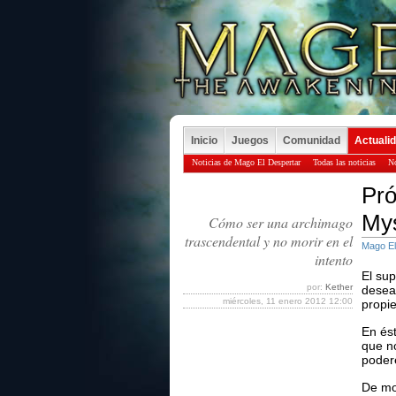
Inicio
Juegos
Comunidad
Actuali
Noticias de Mago El Despertar
Todas las noticias
No
Pró
Mys
Cómo ser una archimago
trascendental y no morir en el
Mago El
intento
El su
por:
Kether
desea
miércoles, 11 enero 2012 12:00
propie
En és
que n
podere
De mo