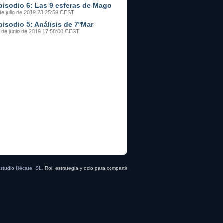
pisodio 6: Las 9 esferas de Mago
de julio de 2019 23:25:59 CEST
pisodio 5: Análisis de 7ºMar
 de junio de 2019 17:58:00 CEST
studio Hécate, SL
. Rol, estrategia y ocio para compartir