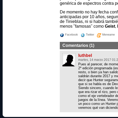
genérica de espectros contra 
De momento no hay fecha confi
anticipadas por 10 años, segu
de Tinieblas, ni si habrá tamb
menos "famosas" como
Geist
,
Facebook
Twitter
Meneame
Comentarios (1)
luthbel
martes, 14 marzo 2017 01:
Pues al parecer, de mome
2º edición programada (es
resto, o bien ya han salid
saldrán durante 2017 y m
decir que Hunter segurame
que si se habla es de Dev
Siendo sincero, cuando le
que era rizar el rizo, per
como el eje vertebrador d
juegos de la línea. Verem
un poco como un Hunter p
veremos qué van diciendo