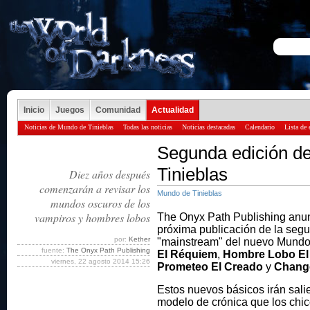
Inicio
Juegos
Comunidad
Actualidad
Noticias de Mundo de Tinieblas
Todas las noticias
Noticias destacadas
Calendario
Lista de 
Segunda edición d
Tinieblas
Diez años después
comenzarán a revisar los
Mundo de Tinieblas
mundos oscuros de los
vampiros y hombres lobos
The Onyx Path Publishing anu
próxima publicación de la segu
por:
Kether
"mainstream" del nuevo Mundo 
fuente:
The Onyx Path Publishing
El Réquiem
,
Hombre Lobo El 
viernes, 22 agosto 2014 15:26
Prometeo El Creado
y
Change
Estos nuevos básicos irán sal
modelo de crónica que los chic