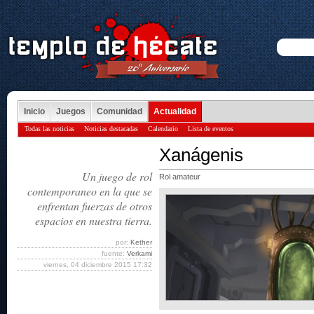
Inicio
Juegos
Comunidad
Actualidad
Todas las noticias
Noticias destacadas
Calendario
Lista de eventos
Xanágenis
Un juego de rol
Rol amateur
contemporaneo en la que se
enfrentan fuerzas de otros
espacios en nuestra tierra.
por:
Kether
fuente:
Verkami
viernes, 04 diciembre 2015 17:32