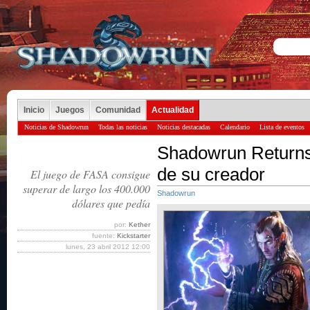
Inicio
Juegos
Comunidad
Actualidad
Noticias de Shadowrun
Todas las noticias
Noticias destacadas
Calendario
Lista de eventos
Shadowrun Returns
de su creador
El juego de FASA consigue
superar de largo los 400.000
Shadowrun
dólares que pedía
por:
Kether
fuente:
Kickstarter
lunes, 23 abril 2012 12:00