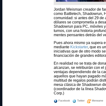
Jordan Weisman creador de fam
como Battletech, Shadowrun, He
comunidad: si antes del 29 de 
dólares se comprometía a desar
Shadowrun para PC, móviles y 
turnos, con una historia profun
mentes pensantes detrás del ve
Pues ahora mismo ya supera el
mediante
Kickstarter
, que es u
iniciativas que de otro modo ser
financiación de grandes editora
En realidad no se trata de dona
alcanzan, se retribuirán con el 
ventajas dependiendo de la can
aquellos que hayan pagado m
multitud de regalos podrán disf
mesa clásica de Shadowrun diri
(coordinador de la línea Shad
Corp.)
Facebook
Twitter
Meneame