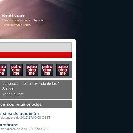
Identificarse
Olvidé la contraseña
|
Ayuda
Crear nueva cuenta
Ir a sección de La Leyenda de los 5
Anillos
Ver en el foro
cursos relacionados
a sima de perdición
 de agosto de 2017 17:00:00 CEST
uroboros
 de febrero de 2016 18:00:00 CET