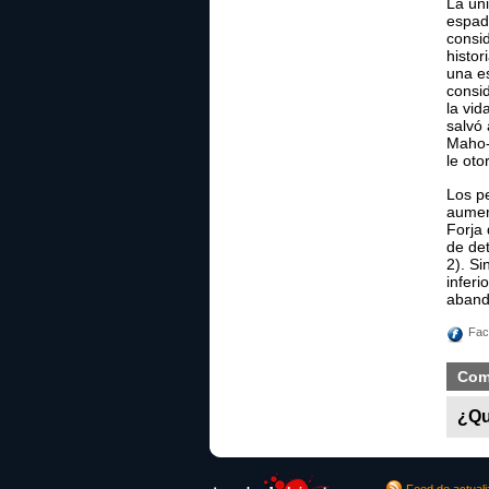
La úni
espad
consi
histor
una es
consi
la vi
salvó
Maho-
le oto
Los p
aumen
Forja
de de
2). S
inferi
aband
Fac
Com
¿Qu