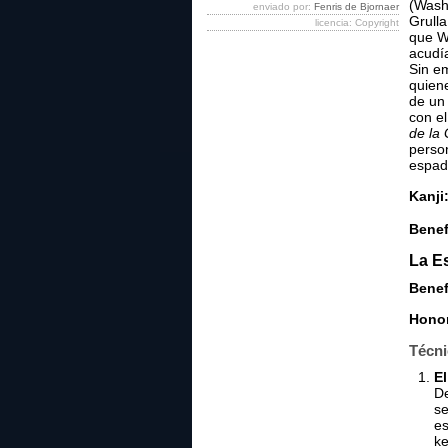
(Washi
enviado por:
Fenris de Bjornaer
Grulla
licencia: Copyright
que Wa
acudía
Sin em
quien
de un
con el
de la 
person
espada
Kanji
Benef
La E
Benef
Honor
Técni
El
De
se
es
ke