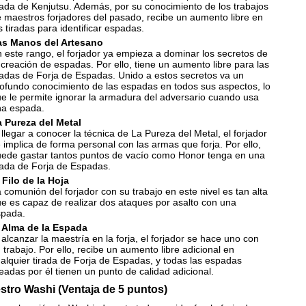
rada de Kenjutsu. Además, por su conocimiento de los trabajos
 maestros forjadores del pasado, recibe un aumento libre en
s tiradas para identificar espadas.
as Manos del Artesano
 este rango, el forjador ya empieza a dominar los secretos de
 creación de espadas. Por ello, tiene un aumento libre para las
radas de Forja de Espadas. Unido a estos secretos va un
ofundo conocimiento de las espadas en todos sus aspectos, lo
e le permite ignorar la armadura del adversario cuando usa
na espada.
 Pureza del Metal
 llegar a conocer la técnica de La Pureza del Metal, el forjador
 implica de forma personal con las armas que forja. Por ello,
ede gastar tantos puntos de vacío como Honor tenga en una
rada de Forja de Espadas.
 Filo de la Hoja
 comunión del forjador con su trabajo en este nivel es tan alta
e es capaz de realizar dos ataques por asalto con una
spada.
l Alma de la Espada
 alcanzar la maestría en la forja, el forjador se hace uno con
 trabajo. Por ello, recibe un aumento libre adicional en
alquier tirada de Forja de Espadas, y todas las espadas
eadas por él tienen un punto de calidad adicional.
stro Washi (Ventaja de 5 puntos)