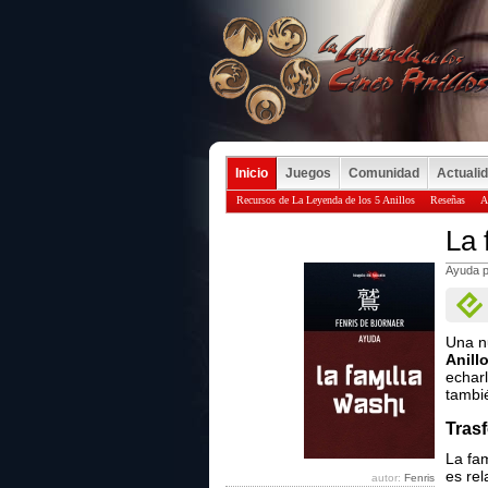
Inicio
Juegos
Comunidad
Actuali
Recursos de La Leyenda de los 5 Anillos
Reseñas
A
La 
Ayuda 
Una n
Anill
echar
tambi
Tras
La fam
es rel
autor:
Fenris