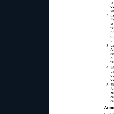
ti
de
la
L
En
la
ti
pr
qu
u
La
Al
se
pu
ti
El
La
qu
e
E
Al
su
cu
cr
Ance