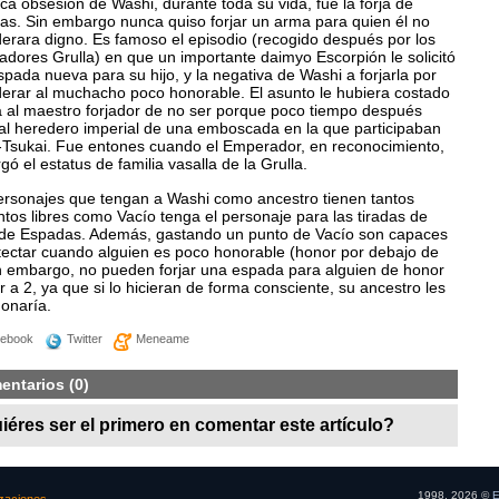
ca obsesión de Washi, durante toda su vida, fue la forja de
as. Sin embargo nunca quiso forjar un arma para quien él no
derara digno. Es famoso el episodio (recogido después por los
iadores Grulla) en que un importante daimyo Escorpión le solicitó
pada nueva para su hijo, y la negativa de Washi a forjarla por
derar al muchacho poco honorable. El asunto le hubiera costado
da al maestro forjador de no ser porque poco tiempo después
 al heredero imperial de una emboscada en la que participaban
Tsukai. Fue entones cuando el Emperador, en reconocimiento,
rgó el estatus de familia vasalla de la Grulla.
ersonajes que tengan a Washi como ancestro tienen tantos
tos libres como Vacío tenga el personaje para las tiradas de
 de Espadas. Además, gastando un punto de Vacío son capaces
tectar cuando alguien es poco honorable (honor por debajo de
in embargo, no pueden forjar una espada para alguien de honor
or a 2, ya que si lo hicieran de forma consciente, su ancestro les
onaría.
ebook
Twitter
Meneame
entarios (0)
iéres ser el primero en comentar este artículo?
1998, 2026 ©
E