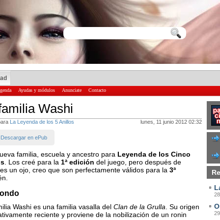
dad
genda
Ayudas y módulos
Anunciate
Contacto
familia Washi
para
La Leyenda de los 5 Anillos
lunes, 11 junio 2012 02:32
Descargar en ePub
ueva familia, escuela y ancestro para
Leyenda de los Cinco
os
. Los creé para la
1ª edición
del juego, pero después de
les un ojo, creo que son perfectamente válidos para la
3ª
Re
én.
L
fondo
28
O
ilia Washi es una familia vasalla del
Clan de la Grulla
. Su origen
29
ativamente reciente y proviene de la nobilización de un ronin