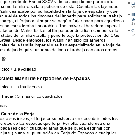
) por parte de Hantei XXXV y de su acogida por parte de la
L
 como familia vasalla a petición de ésta. Cuentan las leyendas
22
shi destacaba por su habilidad en la forja de espadas, y que
E
n a él de todos los rincones del Imperio para solicitar su trabajo.
S
bargo, el forjador siempre se negó a forjar nada para aquellos a
1 
es no consideraba honorables. Tras salvar al heredero imperial
 ataque de Maho-Tsukai, el Emperador decidió recompensarlo
G
 status de familia vasalla y ponerlo bajo la proteccción del
Clan
22
Grulla
. Desde entonces, los Washi han sido los armeros
ales de la familia imperial y se han especializado en la forja de
s, dejando quiza un tanto de lado el trabajo con otras armas.
:
鷲
icio:
+ 1 a Agilidad
scuela Washi de Forjadores de Espadas
icio:
+1 a Inteligencia
 Inicial:
3, más cinco cuadrados
cas
 Calor de la Forja
sde sus inicios, el forjador se esfuerza en descubrir todos los
cretos de las espadas que forja. Por ello, cuando usa una
pada (es decir, cualquier arma que se pueda esgrimir con
njutsu) suma su puntuación en Forja de Espadas a cualquier