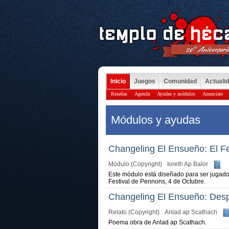
Inicio
Juegos
Comunidad
Actuali
Reseñas
Agenda
Ayudas y módulos
Anunciate
Módulos y ayudas
Changeling El Ensueño: El F
Módulo (Copyright)
Ioreth Ap Balor
Este módulo está diseñado para ser jugado 
Festival de Pennons, 4 de Octubre.
Changeling El Ensueño: Desp
Relato (Copyright)
Anlad ap Scathach
Poema obra de Anlad ap Scathach.