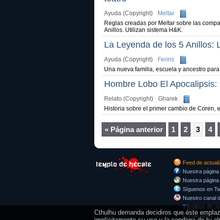
Ayuda (Copyright)
Meltar
Reglas creadas por Meltar sobre las compa
Anillos. Utilizan sistema H&K.
La Leyenda de los 5 Anillos: 
Ayuda (Copyright)
Fenris
Una nueva familia, escuela y ancestro para
Hombre Lobo El Apocalipsis:
Relato (Copyright)
Gharek
Historia sobre el primer cambio de Coren,
« Página anterior
1
2
3
4
Feed de actual
Nuestra página
Nuestra página
Síguenos en Twi
Nuestro canal 
Términos de u
Cthulhu demanda decidiros que éste emplazam
Contáctanos
implícitamente su uso y la condena de tu al