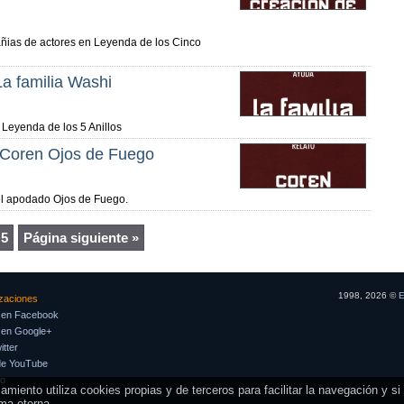
ñias de actores en Leyenda de los Cinco
La familia Washi
 Leyenda de los 5 Anillos
 Coren Ojos de Fuego
 el apodado Ojos de Fuego.
5
Página siguiente »
1998, 2026 ©
E
izaciones
 en Facebook
 en Google+
tter
de YouTube
so
iento utiliza cookies propias y de terceros para facilitar la navegación y s
ma eterna.