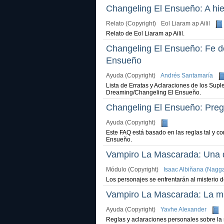
Changeling El Ensueño: A hier
Relato (Copyright)
Eol Liaram ap Ailil
Relato de Eol Liaram ap Ailil.
Changeling El Ensueño: Fe d
Ensueño
Ayuda (Copyright)
Andrés Santamaría
Lista de Erratas y Aclaraciones de los Su
Dreaming/Changeling El Ensueño.
Changeling El Ensueño: Preg
Ayuda (Copyright)
Este FAQ está basado en las reglas tal y 
Ensueño.
Vampiro La Mascarada: Una d
Módulo (Copyright)
Isaac Albiñana (Nagga
Los personajes se enfrentarán al misterio 
Vampiro La Mascarada: La ma
Ayuda (Copyright)
Yavhe Alexander
Reglas y aclaraciones personales sobre la 