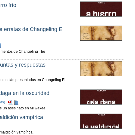
ro frío
e erratas de Changeling El
plementos de Changeling The
untas y respuestas
como están presentadas en Changeling El
aga en la oscuridad
th)
de un asesinato en Milwakee.
ldición vampírica
maldición vampírica.